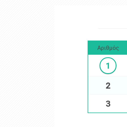
Αριθμός
1
2
3