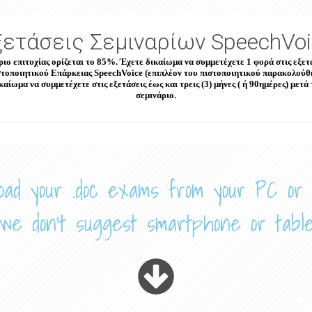
ξετάσεις Σεμιναρίων SpeechVoi
ριο επιτυχίας ορίζεται το 85%. Έχετε δικαίωμα να συμμετέχετε 1 φορά στις ε
στοποιητικού Επάρκειας SpeechVoice (επιπλέον του πιστοποιητικού παρακολούθ
αίωμα να συμμετέχετε στις εξετάσεις έως και τρεις (3) μήνες ( ή 90ημέρες) μετ
σεμινάριο.
oad your .doc exams from your PC or
e don't suggest smartphone or table