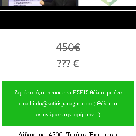
450
€
??? €
Ζητήστε ό,τι προσφορά ΕΣΕΙΣ θέλετε με ένα
email info@sotirispanagos.com ( Θέλω το
σεμινάριο στην τιμή των...)
Δίδακτρα: 450
€ | Τιμή με Έκπτωση: