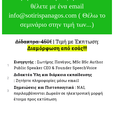
θέλετε με ένα email
info@sotirispanagos.com ( Θέλω το
σεμινάριο στην τιμή των...)
Δίδακτρα: 450
€ | Τιμή με Έκπτωση:
Διαμόρφωση από εσάς!!!
Εισηγητής :
Σωτήρης Πανάγος, MSc BSc Author
1
Public Speaker CEO & Founder SpeechVoice
Διδακτέα Ύλη και διάρκεια εκπαίδευσης
2
:
Ζητήστε πληροφορίες μέσω email
Σημειώσεις και Πιστοποιητικά :
ΝΑΙ,
3
περιλαμβάνονται Δωρεάν σε ηλεκτρονική μορφή
έτοιμα προς εκτύπωση