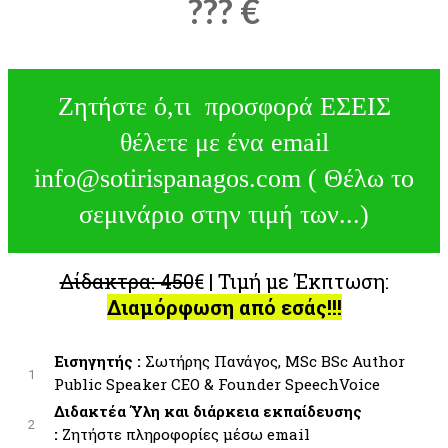
??? €
Ζητήστε ό,τι προσφορά ΕΣΕΙΣ
θέλετε με ένα email
info@sotirispanagos.com ( Θέλω το
σεμινάριο στην τιμή των...)
Δίδακτρα: 450
€ | Τιμή με Έκπτωση:
Διαμόρφωση από εσάς!!!
Εισηγητής :
Σωτήρης Πανάγος, MSc BSc Author
1
Public Speaker CEO & Founder SpeechVoice
Διδακτέα Ύλη και διάρκεια εκπαίδευσης
2
:
Ζητήστε πληροφορίες μέσω email