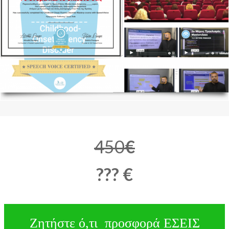
450
€
??? €
Ζητήστε ό,τι προσφορά ΕΣΕΙΣ