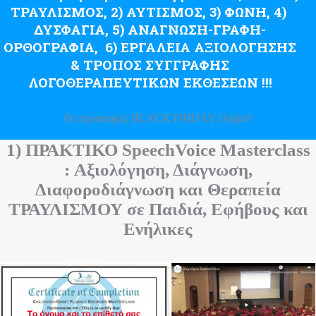
ΤΡΑΥΛΙΣΜΟΣ, 2) ΑΥΤΙΣΜΟΣ, 3) ΦΩΝΗ, 4)
ΔΥΣΦΑΓΙΑ, 5) ΑΝΑΓΝΩΣΗ-ΓΡΑΦΗ-
ΟΡΘΟΓΡΑΦΙΑ, 6) ΕΡΓΑΛΕΙΑ ΑΞΙΟΛΟΓΗΣΗΣ
& ΤΡΟΠΟΣ ΣΥΓΓΡΑΦΗΣ
ΛΟΓΟΘΕΡΑΠΕΥΤΙΚΩΝ ΕΚΘΕΣΕΩΝ !!!
Οι προσφορές BLACK FRIDAY έληξαν!
1) ΠΡΑΚΤΙΚΟ SpeechVoice Masterclass
:
Αξιολόγηση, Διάγνωση,
Διαφοροδιάγνωση και Θεραπεία
ΤΡΑΥΛΙΣΜΟΥ
σε Παιδιά, Εφήβους και
Ενήλικες