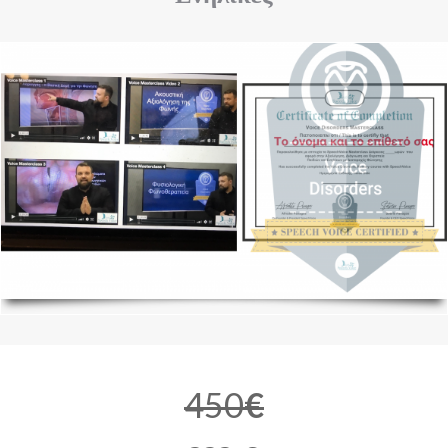
450
€