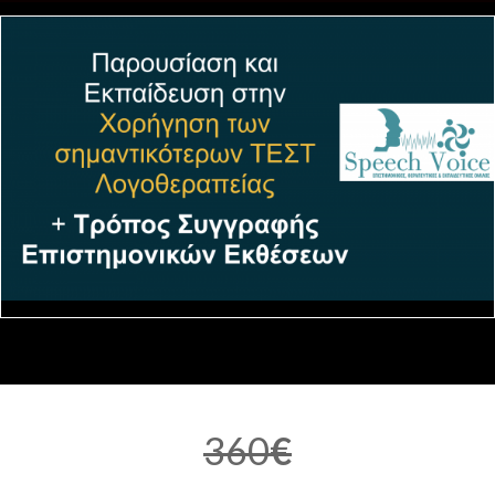
360
€