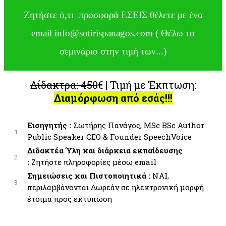
Ζητήστε ό,τι προσφορά ΕΣΕΙΣ θέλετε με ένα
email info@sotirispanagos.com ( Θέλω το
σεμινάριο στην τιμή των...)
Δίδακτρα: 450
€ | Τιμή με Έκπτωση:
Διαμόρφωση από εσάς!!!
Εισηγητής :
Σωτήρης Πανάγος, MSc BSc Author
1
Public Speaker CEO & Founder SpeechVoice
Διδακτέα Ύλη και διάρκεια εκπαίδευσης
2
:
Ζητήστε πληροφορίες μέσω email
Σημειώσεις και Πιστοποιητικά :
ΝΑΙ,
3
περιλαμβάνονται Δωρεάν σε ηλεκτρονική μορφή
έτοιμα προς εκτύπωση