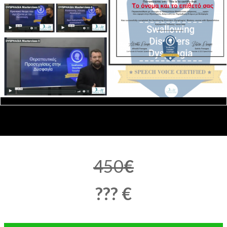
450
€
??? €