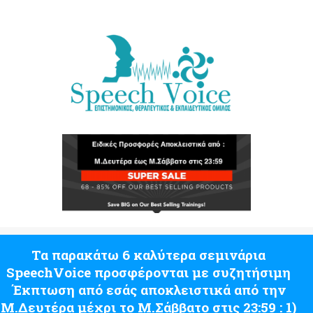
Τα παρακάτω 6 καλύτερα σεμινάρια
SpeechVoice προσφέρονται με συζητήσιμη
Έκπτωση από εσάς αποκλειστικά από την
Μ.Δευτέρα μέχρι το Μ.Σάββατο στις 23:59 : 1)