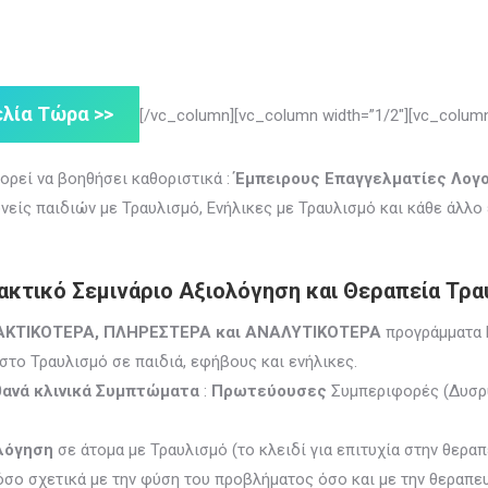
λία Τώρα >>
[/vc_column][vc_column width=”1/2″][vc_column
ορεί να βοηθήσει καθοριστικά :
Έμπειρους Επαγγελματίες Λογ
ονείς παιδιών με Τραυλισμό, Ενήλικες με Τραυλισμό και κάθε άλλο
κτικό Σεμινάριο Αξιολόγηση και Θεραπεία Τρα
ΑΚΤΙΚΟΤΕΡΑ, ΠΛΗΡΕΣΤΕΡΑ και ΑΝΑΛΥΤΙΚΟΤΕΡΑ
προγράμματα 
στο Τραυλισμό σε παιδιά, εφήβους και ενήλικες.
θανά κλινικά Συμπτώματα
:
Πρωτεύουσες
Συμπεριφορές (Δυσρ
ολόγηση
σε άτομα με Τραυλισμό (το κλειδί για επιτυχία στην θεραπ
σο σχετικά με την φύση του προβλήματος όσο και με την θεραπε