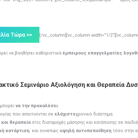
λία Τώρα >>
[/vc_column][vc_column width=”1/2″][vc_column
ορεί να βοηθήσει καθοριστικά
έμπειρους επαγγελματίες λογοθ
τικό Σεμινάριο Αξιολόγηση και Θεραπεία Δυσφ
ι μπορεί
να την προκαλέσει
.
λογίας που απαιτούνται σε
ελάχιστο
χρονικό διάστημα.
 και θεραπεία
στις διαταραχές μάσησης και κατάποσης σε παιδιά
κή κατάρτιση
και συνεπώς
υψηλή
αυτοπεποίθηση
τόσο στην α