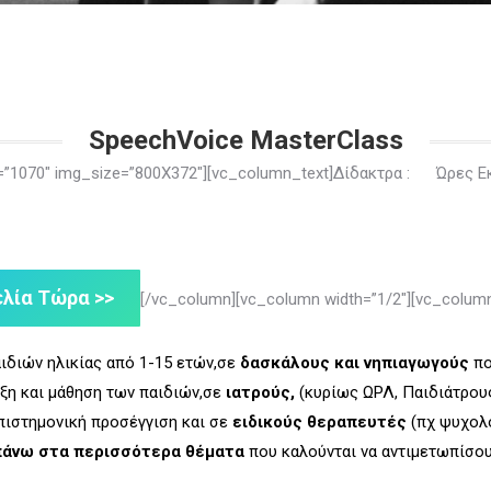
SpeechVoice MasterClass
ge=”1070″ img_size=”800X372″][vc_column_text]Δίδακτρα : Ώρες Ε
λία Τώρα >>
[/vc_column][vc_column width=”1/2″][vc_column
ιδιών ηλικίας από 1-15 ετών,σ
ε
δασκάλους και νηπιαγωγούς
πο
ξη και μάθηση των παιδιών,σ
ε
ιατρούς,
(κυρίως ΩΡΛ, Παιδιάτρου
πιστημονική προσέγγιση και σ
ε
ειδικούς θεραπευτές
(πχ ψυχολό
πάνω στα περισσότερα θέματα
που καλούνται να αντιμετωπίσου