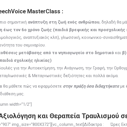
echVoice MasterClass
:
 πιο σημαντική
ανάπτυξη στη ζωή ενός ανθρώπου
, δηλαδή θα μ
η έως τον 6ο χρόνο ζωής (παιδιά βρεφικής και προσχολικής 
μολογικός, αναπτυξιακός κλπ), γλωσσική, κοινωνικο-συναισθηματικ
νότητα του σεμιναρίου.
ϋποθέσεις μετάβασης από το νηπιαγωγείο στο δημοτικό
και
β)
παιδιά σχολικής ηλικίας)
βουλές για την Αυτοεκτίμηση, την Ανάγνωση, την Γραφή, την Ορθογ
Μεταγλωσσικές & Μεταγνωστικές δεξιότητες και πολλά ακόμα.
ss
θα μάθετε πώς να εφαρμόσετε
στην πράξη όσα διδαχτήκατε
με 
διάθεση μας.
umn width=”1/2″]
Αξιολόγηση και Θεραπεία Τραυλισμού σε
ge=”907″ img_size=”800X372″][vc_column_text]Δίδακτρα : Ώρες Εκ