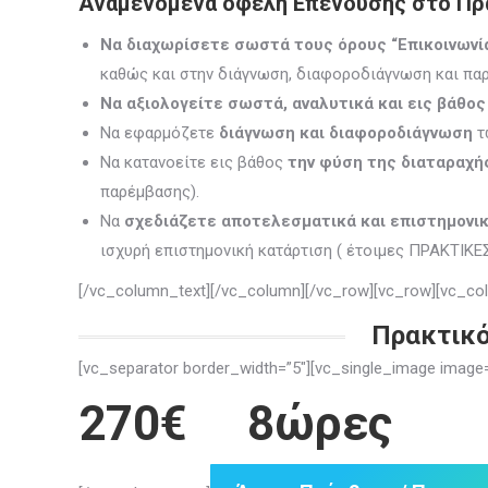
Αναμενόμενα οφέλη Επένδυσης στο Πρακ
Να διαχωρίσετε σωστά τους όρους “Επικοινωνία”
καθώς και στην διάγνωση, διαφοροδιάγνωση και παρ
Να αξιολογείτε σωστά, αναλυτικά και εις βάθος
Να εφαρμόζετε
διάγνωση και διαφοροδιάγνωση
τ
Να κατανοείτε εις βάθος
την φύση της διαταραχή
παρέμβασης).
Να
σχεδιάζετε
αποτελεσματικά και επιστημονι
ισχυρή επιστημονική κατάρτιση ( έτοιμες ΠΡΑΚΤΙΚΕ
[/vc_column_text][/vc_column][/vc_row][vc_row][vc_col
Πρακτικό
[vc_separator border_width=”5″][vc_single_image ima
270
€ 8ώρες