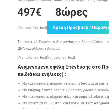
497€ 8ώρες
Άμεση Πρόσβαση / Παραγγε
[/vc_column_text]
Το πρακτικό Σεμινάριο Δυσφαγίας της SpeechVoice μπ
ΩΡΛ
και άλλους ειδικούς.
[/vc_column_text][vc_column_text]
Αναμενόμενα οφέλη Επένδυσης στο Πρακ
παιδιά και ενήλικες)
:
Να κατανοήσετε πλήρως
τι είναι η δυσφαγία
και τ
Να
ταξινομήσετε
όλες τις βασικές γνώσεις νευρο
Να κατανοήσετε πλήρως
πώς κάνουμε αξιολόγηση
Να αποκτήσετε
ύψιστη και ΠΡΑΚΤΙΚΗ επιστημονι