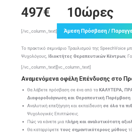
497
€ 10ώρες
Άμεση Πρόσβαση / Παραγγε
[/vc_column_text]
Το πρακτικό σεμινάριο Τραυλισμού της SpeechVoice μπ
Ψυχολόγους,
Ιδιοκτήτες Θεραπευτικών Κέντρων
, Γ
[/vc_column_text][vc_column_text]
Αναμενόμενα οφέλη Επένδυσης στο Πρα
Θα λάβετε πρόσβαση σε ένα από τα
ΚΑΛΥΤΕΡΑ, ΠΡ
Διαφοροδιάγνωση και Θεραπευτική Παρέμβαση
Αναλυτική επεξήγηση και εκπαίδευση
σε όλα τα πι
Ψυχολογικές Επιπτώσεις.
Πώς να κάνετε μια π
λήρη και αναλυτικότατη αξι
Θα καταρρίψετε
τους σημαντικότερους μύθους
τό