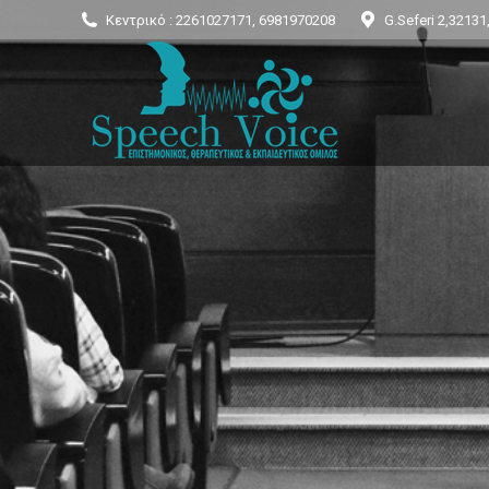
Κεντρικό : 2261027171, 6981970208
G.Seferi 2,32131
Σχετικά με εμ