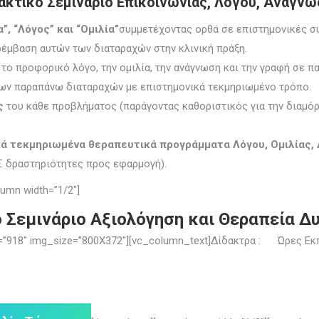
τικό Σεμινάριο Επικοινωνίας, Λόγου, Ανάγνωσ
, “Λόγος” και “Ομιλία”
συμμετέχοντας ορθά σε επιστημονικές σ
έμβαση αυτών των διαταραχών στην κλινική πράξη.
το προφορικό λόγο, την ομιλία, την ανάγνωση και την γραφή σε πα
ων παραπάνω διαταραχών με επιστημονικά τεκμηριωμένο τρόπο.
ς
του κάθε προβλήματος (παράγοντας καθοριστικός για την διαμό
κά τεκμηριωμένα θεραπευτικά προγράμματα
Λόγου, Ομιλίας,
Σ δραστηριότητες προς εφαρμογή).
umn width=”1/2″]
 Σεμινάριο Αξιολόγηση και Θεραπεία Δ
ge=”918″ img_size=”800X372″][vc_column_text]Δίδακτρα : Ώρες Εκ