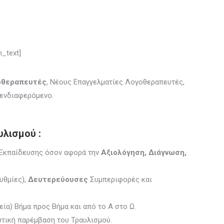
_text]
οθεραπευτές
, Νέους Επαγγελματίες Λογοθεραπευτές,
 ενδιαφερόμενο.
υλισμού
:
Εκπαίδευσης όσον αφορά την
Αξιολόγηση, Διάγνωση,
υθμίες),
Δευτερεύουσες
Συμπεριφορές και
εία) Βήμα προς Βήμα και από το Α στο Ω.
υτική παρέμβαση του Τραυλισμού.