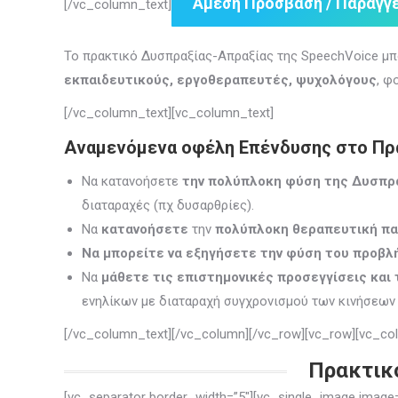
Άμεση Πρόσβαση / Παραγγε
[/vc_column_text]
Το πρακτικό Δυσπραξίας-Απραξίας της SpeechVoice μπ
εκπαιδευτικούς, εργοθεραπευτές, ψυχολόγους
, φ
[/vc_column_text][vc_column_text]
Αναμενόμενα οφέλη Επένδυσης στο Πρα
Να κατανοήσετε
την πολύπλοκη φύση της Δυσπρ
διαταραχές (πχ δυσαρθρίες).
Να
κατανοήσετε
την
πολύπλοκη θεραπευτική π
Να μπορείτε να εξηγήσετε την φύση του προβλ
Να
μάθετε τις επιστημονικές προσεγγίσεις και 
ενηλίκων με διαταραχή συγχρονισμού των κινήσεων
[/vc_column_text][/vc_column][/vc_row][vc_row][vc_col
Πρακτικό
[vc_separator border_width=”5″][vc_single_image ima