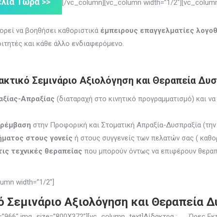
λία Τώρα >>
[/vc_column][vc_column width=”1/2″][vc_column
ορεί να βοηθήσει καθοριστικά
έμπειρους επαγγελματίες λογο
οιτητές και κάθε άλλο ενδιαφερόμενο.
κτικό Σεμινάριο Αξιολόγηση και Θεραπεία Δυ
αξίας-Απραξίας
(διαταραχή στο κινητικό προγραμματισμό) και ν
αρέμβαση
στην Προφορική και Στοματική Απραξία-Δυσπραξία (την 
ήματος στους γονείς
ή στους συγγενείς των πελατών σας ( καθορ
τις τεχνικές θεραπείας
που μπορούν όντως να επιφέρουν
θεραπ
umn width=”1/2″]
 Σεμινάριο Αξιολόγηση και Θεραπεία 
ge=”966″ img_size=”800X372″][vc_column_text]Δίδακτρα : Ώρες Εκ