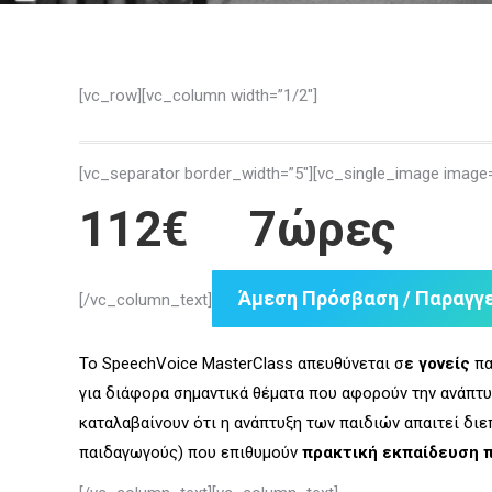
[vc_row][vc_column width=”1/2″]
[vc_separator border_width=”5″][vc_single_image ima
112€ 7ώρες
Άμεση Πρόσβαση / Παραγγε
[/vc_column_text]
Το SpeechVoice MasterClass απευθύνεται σ
ε γονείς
πα
για διάφορα σημαντικά θέματα που αφορούν την ανάπτυ
καταλαβαίνουν ότι η ανάπτυξη των παιδιών απαιτεί διε
παιδαγωγούς) που επιθυμούν
πρακτική εκπαίδευση 