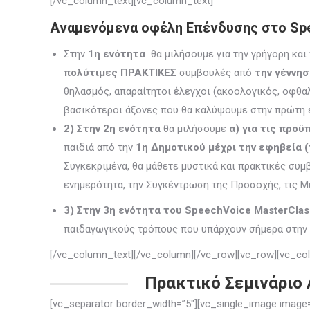
[/vc_column_text][vc_column_text]
Αναμενόμενα οφέλη Επένδυσης στο Spe
Στην
1η ενότητα
θα μιλήσουμε για την γρήγορη και
πολύτιμες ΠΡΑΚΤΙΚΕΣ
συμβουλές από
την γέννησ
θηλασμός, απαραίτητοι έλεγχοι (ακοολογικός, οφθαλ
βασικότεροι άξονες που θα καλύψουμε στην πρώτη ε
2)
Στην 2η ενότητα
θα μιλήσουμε
α) για τις προ
παιδιά από την
1η Δημοτικού μέχρι την εφηβεία (
Συγκεκριμένα,
θα μάθετε μυστικά και πρακτικές συμ
ενημερότητα, την Συγκέντρωση της Προσοχής, τις 
3) Σ
την 3η ενότητα του SpeechVoice MasterCla
παιδαγωγικούς τρόπους
που υπάρχουν σήμερα στην 
[/vc_column_text][/vc_column][/vc_row][vc_row][vc_col
Πρακτικό Σεμινάριο 
[vc_separator border_width=”5″][vc_single_image ima