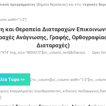
υτικού προγράμματος
(βήματα θεραπείας) και στις
τεχνικές θερ
umn width=”1/2″]
η και Θεραπεία Διαταραχών Επικοινωνίας
ραχές Ανάγνωσης, Γραφής, Ορθογραφία
Διαταραχές)
ge=”974″ img_size=”800X372″][vc_column_text]Δίδακτρα : Ώρες Εκ
λία Τώρα >>
[/vc_column][vc_column width=”1/2″][vc_colum
ειρους επαγγελματίες λογοθεραπευτές, ειδικούς παιδαγωγούς,δασ
]